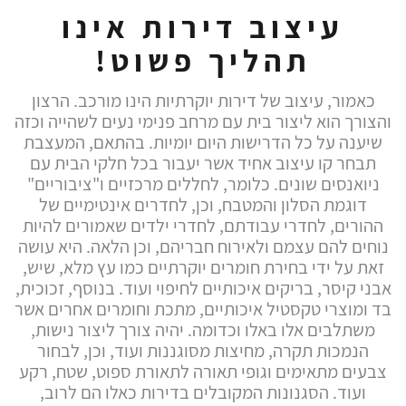
עיצוב דירות אינו
תהליך פשוט!
כאמור, עיצוב של דירות יוקרתיות הינו מורכב. הרצון
והצורך הוא ליצור בית עם מרחב פנימי נעים לשהייה וכזה
שיענה על כל הדרישות היום יומיות. בהתאם, המעצבת
תבחר קו עיצוב אחיד אשר יעבור בכל חלקי הבית עם
ניואנסים שונים. כלומר, לחללים מרכזיים ו"ציבוריים"
דוגמת הסלון והמטבח, וכן, לחדרים אינטימיים של
ההורים, לחדרי עבודתם, לחדרי ילדים שאמורים להיות
נוחים להם עצמם ולאירוח חבריהם, וכן הלאה. היא עושה
זאת על ידי בחירת חומרים יוקרתיים כמו עץ מלא, שיש,
אבני קיסר, בריקים איכותיים לחיפוי ועוד. בנוסף, זכוכית,
בד ומוצרי טקסטיל איכותיים, מתכת וחומרים אחרים אשר
משתלבים אלו באלו וכדומה. יהיה צורך ליצור נישות,
הנמכות תקרה, מחיצות מסוגננות ועוד, וכן, לבחור
צבעים מתאימים וגופי תאורה לתאורת ספוט, שטח, רקע
ועוד. הסגנונות המקובלים בדירות כאלו הם לרוב,