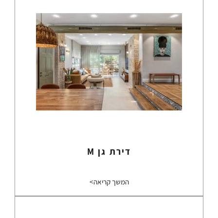
דירת גן M
המשך קריאה>