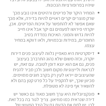
שיהיו בפרופורציות הנכונות.
המחיר היקר של פריטים ורהיטים אינו נובע מכך
שרק מוצרים יקרים ראויים להיות בדירה, אלא מכך
שאם אפשר לא להתפשר על איכות הפריטים. אכן,
יוקרתי פירושו לפעמים גם יקר אבל אינו חייב
להיות גדוש והמוני. האיכות נמדדת בטיב
החומרים, במידות ובכמויות, ולאו דווקא במחיר
עצמו.
דיסקרטיות היא מאפיין נלווה לעיצוב פנים דירות
יוקרה, וכזה משום שלא נהוג התרברב בעיצוב
פנים, גם אם הוא יוצא דופן לטובה. עם זאת, יש
לנראות ולייצוגיות מקום חשוב ולכן סביר להניח
שהעיצובים ייראו לעין רק בקרב חוגים מסוימים.
מכיוון שכך, יש להקפיד על כל פרט קטן בהם ולא
להשאיר אף פינה לא מטופלת.
פונקציונליות היא ערך חשוב מאוד גם כאשר יש
דירה שנראית כמו מוזיאון. צריך לגור בה בכל זאת.
לכן, יש לתת את הדעת גם על הצד המעשי של