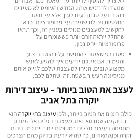
לא צריך להוסיף לו יותר מדי מאשר כמה אבזרים
שנועדו להדגיש אותו. הגודש והעומס לא מעידים
בהכרח על סגנון נעים לעין, אלא על חוסר
החלטיות ויכולת שמירה על פרופורציות. כדאי
להקשיב למעצבים מנוסים בעניין זה, וכך תראו
שהחלל ייראה זורם יותר כששומרים על
פרופורציות ויחס נכון.
סטנדרט שאסור להתפשר עליו הוא הביצוע
והגימור. אם אינכם יודעים איך להגיע לאנשי
מקצוע טובים, הניחו למעצבת שלכם לגייס אותם
מניסיונה העשיר בשטח. זה ישתלם לכם.
לעצב את הטוב ביותר – עיצוב דירות
יוקרה בתל אביב
כולם רוצים את הטוב ביותר, ולכן
עיצוב בתי יוקרה
הוא
בדיוק מה שמבטא זאת. מעצבת הפנים אלה מורגן
מתמחה בעיצוב חללים במקומות ייחודיים כמו דירות
יוקרה ופנטהאוזים, כך שהיא יודעת בדיוק מהם הצרכים