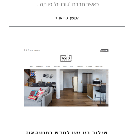
כאשר חברת 'גורניה' פנתה...
המשך קריאה>
שילוב בין ישן לחדש בפנטהאוז