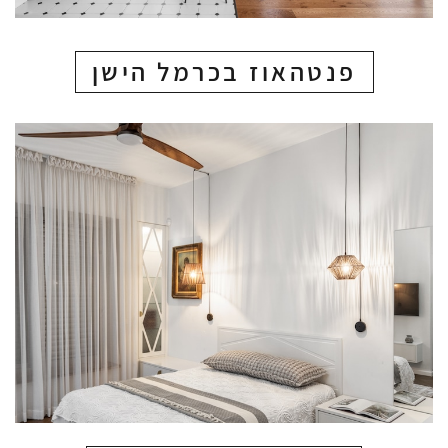
פנטהאוז בכרמל הישן