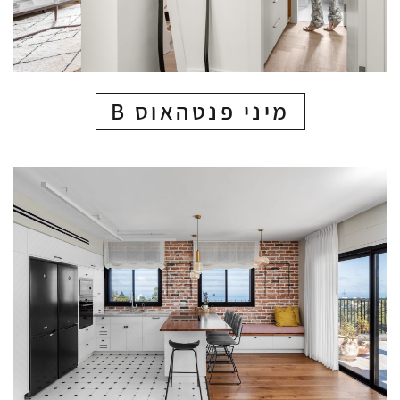
מיני פנטהאוס B